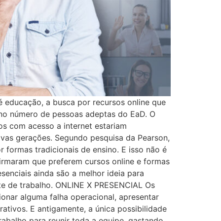
é educação, a busca por recursos online que
% no número de pessoas adeptas do EaD. O
os com acesso a internet estariam
novas gerações. Segundo pesquisa da Pearson,
formas tradicionais de ensino. E isso não é
afirmaram que preferem cursos online e formas
senciais ainda são a melhor ideia para
ente de trabalho. ONLINE X PRESENCIAL Os
ionar alguma falha operacional, apresentar
ativos. E antigamente, a única possibilidade
rabalho para reunir toda a equipe, gastando