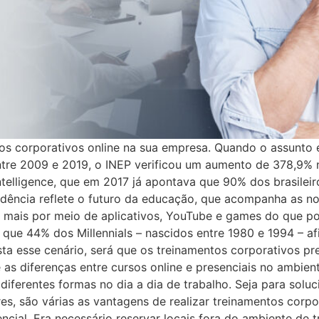
tos corporativos online na sua empresa. Quando o assunto 
Entre 2009 e 2019, o INEP verificou um aumento de 378,9
telligence, que em 2017 já apontava que 90% dos brasileir
endência reflete o futuro da educação, que acompanha as 
mais por meio de aplicativos, YouTube e games do que por 
á que 44% dos Millennials – nascidos entre 1980 e 1994 – 
ta esse cenário, será que os treinamentos corporativos pre
as diferenças entre cursos online e presenciais no ambi
diferentes formas no dia a dia de trabalho. Seja para soluc
, são várias as vantagens de realizar treinamentos corpor
cial. Era necessário reservar locais fora do ambiente de t