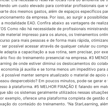
endo um custo elevado para contratar profissionais que vi
 parte dos mesmos gastos, além de espaços específicos pa
ncionamento da empresa. Por isso, ao surgir a possibilidad
 a modalidade EAD. Confira abaixo as vantagens de realiza
S Como não há necessidade de profissionais ministrando
de material impresso para os alunos, os treinamentos onli
r o curso para mais pessoas e de forma mais rápida, otimiz
 ser possível acessar através de qualquer celular ou comp
ele adapta a capacitação a sua rotina, sem precisar, por e
orário fixo do treinamento presencial na empresa. #3 
learning de onde estiver diminui os deslocamentos do cola
 a economia já auxilia e se torna menos um impeditivo par
é possível manter sempre atualizado o material de apoio 
passou despercebido? Em poucos minutos, pode-se gerar e 
cesso à plataforma. #5 MELHOR FIXAÇÃO E falando em mat
ue são os sistemas geralmente utilizados nessas situaçõe
por exemplo, oferece uma plataforma completa de gestão d
fixação do conteúdo do treinamento. “Na StarLearning, alé