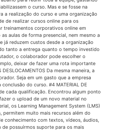
abilizassem o curso. Mas e se fosse na
ra a realização do curso e uma organização
e de realizar cursos online para os
r treinamentos corporativos online em
 as aulas de forma presencial, nem mesmo a
ne já reduzem custos desde a organização
ando tanto a entrega quanto o tempo investido
utador, o colaborador pode escolher o
xemplo, deixar de fazer uma rota importante
MENOS DESLOCAMENTOS Da mesma maneira, a
borador. Seja em um gasto que a empresa
a a conclusão do curso. #4 MATERIAL DE
de cada qualificação. Encontrou algum ponto
fazer o upload de um novo material no
erial, os Learning Management System (LMS)
s, permitem muito mais recursos além do
e conhecimento com textos, vídeos, áudios,
m de possuírmos suporte para os mais